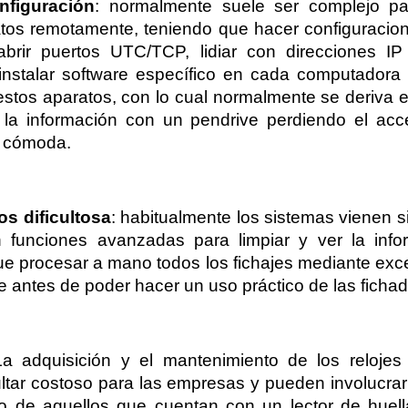
nfiguración
: normalmente suele ser complejo pa
atos remotamente, teniendo que hacer configuracion
brir puertos UTC/TCP, lidiar con direcciones IP
 instalar software específico en cada computadora
stos aparatos, con lo cual normalmente se deriva e
la información con un pendrive perdiendo el acce
a cómoda.
s dificultosa
: habitualmente los sistemas vienen s
funciones avanzadas para limpiar y ver la infor
e procesar a mano todos los fichajes mediante excel
e antes de poder hacer un uso práctico de las fichad
La adquisición y el mantenimiento de los relojes 
ltar costoso para las empresas y pueden involucrar
 de aquellos que cuentan con un lector de huella