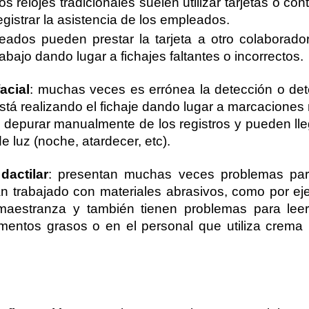
os relojes tradicionales suelen utilizar tarjetas o cont
egistrar la asistencia de los empleados. 
eados pueden prestar la tarjeta a otro colaborador
trabajo dando lugar a fichajes faltantes o incorrectos. 
acial
: muchas veces es errónea la detección o det
á realizando el fichaje dando lugar a marcaciones r
depurar manualmente de los registros y pueden lleg
e luz (noche, atardecer, etc). 
dactilar
: presentan muchas veces problemas para 
 trabajado con materiales abrasivos, como por eje
aestranza y también tienen problemas para leer 
entos grasos o en el personal que utiliza crema 