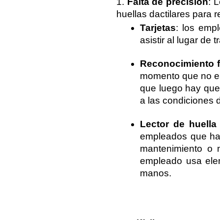
1. 
Falta de precisión
: L
huellas dactilares para r
Tarjetas
: los empl
asistir al lugar de 
Reconocimiento f
momento que no est
que luego hay que 
a las condiciones d
Lector de huella 
empleados que han
mantenimiento o m
empleado usa elem
manos.